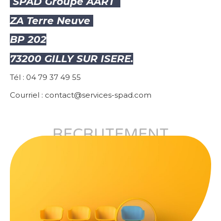
SPAD Groupe AART
ZA Terre Neuve
BP 202
73200 GILLY SUR ISERE.
Tél : 04 79 37 49 55
Courriel : contact@services-spad.com
RECRUTEMENT