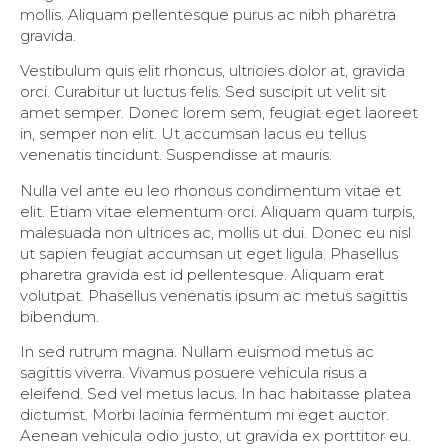
mollis. Aliquam pellentesque purus ac nibh pharetra
gravida.
Vestibulum quis elit rhoncus, ultricies dolor at, gravida
orci. Curabitur ut luctus felis. Sed suscipit ut velit sit
amet semper. Donec lorem sem, feugiat eget laoreet
in, semper non elit. Ut accumsan lacus eu tellus
venenatis tincidunt. Suspendisse at mauris.
Nulla vel ante eu leo rhoncus condimentum vitae et
elit. Etiam vitae elementum orci. Aliquam quam turpis,
malesuada non ultrices ac, mollis ut dui. Donec eu nisl
ut sapien feugiat accumsan ut eget ligula. Phasellus
pharetra gravida est id pellentesque. Aliquam erat
volutpat. Phasellus venenatis ipsum ac metus sagittis
bibendum.
In sed rutrum magna. Nullam euismod metus ac
sagittis viverra. Vivamus posuere vehicula risus a
eleifend. Sed vel metus lacus. In hac habitasse platea
dictumst. Morbi lacinia fermentum mi eget auctor.
Aenean vehicula odio justo, ut gravida ex porttitor eu.