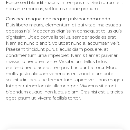
Fusce sed blandit mauris, in tempus nisl. Sed rutrum elit
non ante rhoncus, vel luctus neque pretium.
Cras nec magna nec neque pulvinar commodo.
Duis libero mauris, elementum et dui vitae, malesuada
egestas nisi. Maecenas dignissim consequat tellus quis
dignissim. Ut ac convallis tellus, semper sodales erat.
Nam ac nunc blandit, volutpat nunc a, accumsan velit.
Praesent tincidunt purus iaculis diam posuere, at
condimentum urna imperdiet. Nam sit amet pulvinar
massa, id hendrerit ante. Vestibulum tellus tellus,
eleifend nec placerat tempus, tincidunt at orci. Morbi
mollis, justo aliquam venenatis euismod, diam ante
sollicitudin lacus, ac fermentum sapien velit quis magna.
Integer rutrum lacinia ullamcorper. Vivamus sit amet
bibendum augue, non luctus diam. Cras nisi est, ultricies
eget ipsum ut, viverra facilisis tortor.