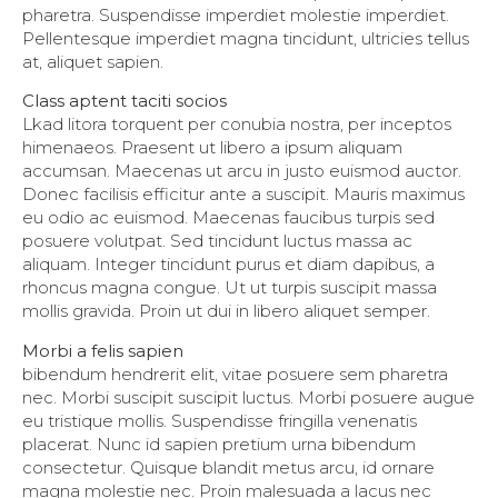
pharetra. Suspendisse imperdiet molestie imperdiet.
Pellentesque imperdiet magna tincidunt, ultricies tellus
at, aliquet sapien.
Class aptent taciti socios
Lkad litora torquent per conubia nostra, per inceptos
himenaeos. Praesent ut libero a ipsum aliquam
accumsan. Maecenas ut arcu in justo euismod auctor.
Donec facilisis efficitur ante a suscipit. Mauris maximus
eu odio ac euismod. Maecenas faucibus turpis sed
posuere volutpat. Sed tincidunt luctus massa ac
aliquam. Integer tincidunt purus et diam dapibus, a
rhoncus magna congue. Ut ut turpis suscipit massa
mollis gravida. Proin ut dui in libero aliquet semper.
Morbi a felis sapien
bibendum hendrerit elit, vitae posuere sem pharetra
nec. Morbi suscipit suscipit luctus. Morbi posuere augue
eu tristique mollis. Suspendisse fringilla venenatis
placerat. Nunc id sapien pretium urna bibendum
consectetur. Quisque blandit metus arcu, id ornare
magna molestie nec. Proin malesuada a lacus nec