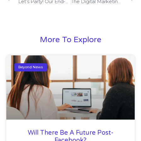
Let’s Party! Our End-Of-The-Year Celebration
The Digital Marketing Revolution Is Here Is Here & Now
More To Explore
Beyond News
Will There Be A Future Post-
Facebook?