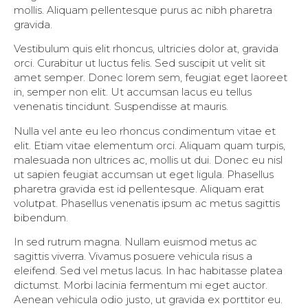
mollis. Aliquam pellentesque purus ac nibh pharetra
gravida.
Vestibulum quis elit rhoncus, ultricies dolor at, gravida
orci. Curabitur ut luctus felis. Sed suscipit ut velit sit
amet semper. Donec lorem sem, feugiat eget laoreet
in, semper non elit. Ut accumsan lacus eu tellus
venenatis tincidunt. Suspendisse at mauris.
Nulla vel ante eu leo rhoncus condimentum vitae et
elit. Etiam vitae elementum orci. Aliquam quam turpis,
malesuada non ultrices ac, mollis ut dui. Donec eu nisl
ut sapien feugiat accumsan ut eget ligula. Phasellus
pharetra gravida est id pellentesque. Aliquam erat
volutpat. Phasellus venenatis ipsum ac metus sagittis
bibendum.
In sed rutrum magna. Nullam euismod metus ac
sagittis viverra. Vivamus posuere vehicula risus a
eleifend. Sed vel metus lacus. In hac habitasse platea
dictumst. Morbi lacinia fermentum mi eget auctor.
Aenean vehicula odio justo, ut gravida ex porttitor eu.