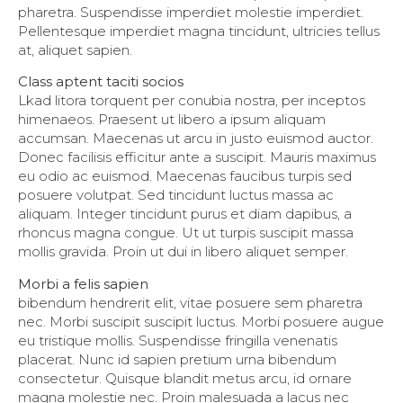
pharetra. Suspendisse imperdiet molestie imperdiet.
Pellentesque imperdiet magna tincidunt, ultricies tellus
at, aliquet sapien.
Class aptent taciti socios
Lkad litora torquent per conubia nostra, per inceptos
himenaeos. Praesent ut libero a ipsum aliquam
accumsan. Maecenas ut arcu in justo euismod auctor.
Donec facilisis efficitur ante a suscipit. Mauris maximus
eu odio ac euismod. Maecenas faucibus turpis sed
posuere volutpat. Sed tincidunt luctus massa ac
aliquam. Integer tincidunt purus et diam dapibus, a
rhoncus magna congue. Ut ut turpis suscipit massa
mollis gravida. Proin ut dui in libero aliquet semper.
Morbi a felis sapien
bibendum hendrerit elit, vitae posuere sem pharetra
nec. Morbi suscipit suscipit luctus. Morbi posuere augue
eu tristique mollis. Suspendisse fringilla venenatis
placerat. Nunc id sapien pretium urna bibendum
consectetur. Quisque blandit metus arcu, id ornare
magna molestie nec. Proin malesuada a lacus nec