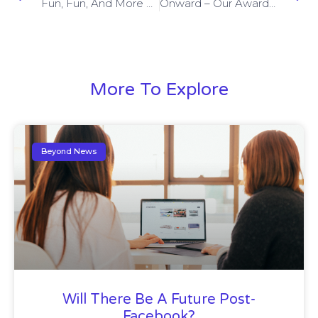
Fun, Fun, And More Fun! Come Work At Beyond
Onward – Our Award-Winning Creative Campaign
More To Explore
Beyond News
Will There Be A Future Post-
Facebook?