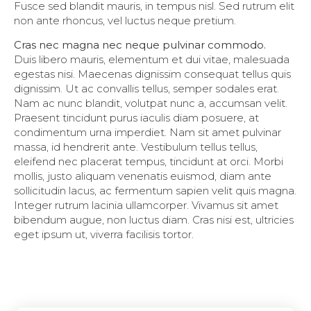
Fusce sed blandit mauris, in tempus nisl. Sed rutrum elit
non ante rhoncus, vel luctus neque pretium.
Cras nec magna nec neque pulvinar commodo.
Duis libero mauris, elementum et dui vitae, malesuada
egestas nisi. Maecenas dignissim consequat tellus quis
dignissim. Ut ac convallis tellus, semper sodales erat.
Nam ac nunc blandit, volutpat nunc a, accumsan velit.
Praesent tincidunt purus iaculis diam posuere, at
condimentum urna imperdiet. Nam sit amet pulvinar
massa, id hendrerit ante. Vestibulum tellus tellus,
eleifend nec placerat tempus, tincidunt at orci. Morbi
mollis, justo aliquam venenatis euismod, diam ante
sollicitudin lacus, ac fermentum sapien velit quis magna.
Integer rutrum lacinia ullamcorper. Vivamus sit amet
bibendum augue, non luctus diam. Cras nisi est, ultricies
eget ipsum ut, viverra facilisis tortor.